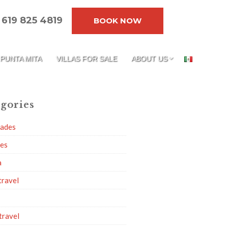
619 825 4819
BOOK NOW
PUNTA MITA
VILLAS FOR SALE
ABOUT US
gories
dades
ies
a
travel
travel