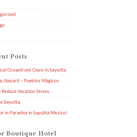
g
gorized
ngs
nt Posts
ical Oceanfront Oasis In Sayulita
ta, Nayarit – Pueblos Mágicos
 Reduce Vacation Stress
to Sayulita
or in Paradise in Sayulita Mexico!
r Boutique Hotel