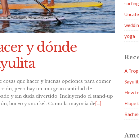
surfin
Uncate
weddi
yoga
acer y dónde
Rece
yulita
A Trop
e cosas que hacer y buenas opciones para comer
Sayuli
racción, pero hay un una gran cantidad de
How to
ado y sin duda divertido. Incluyendo el stand-up
Elope 
ión, buceo y snorkel. Como la mayoría de
[…]
Bachel
Amo