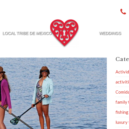
LOCAL TRIBE DE MEXICO
WEDDINGS
Cate
Activi
activit
Comid
family 
fishing
luxury 