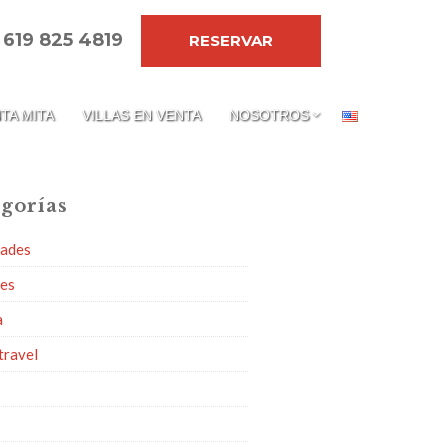
 619 825 4819
RESERVAR
TA MITA
VILLAS EN VENTA
NOSOTROS
gorías
dades
ies
a
travel
g