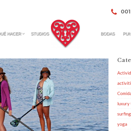
001
QUÉ HACER
STUDIOS
BODAS
PUN
Cate
Activi
activit
Comid
luxury 
surfin
yoga