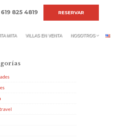
 619 825 4819
RESERVAR
TA MITA
VILLAS EN VENTA
NOSOTROS
gorías
dades
ies
a
travel
g