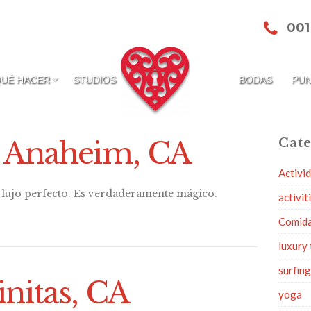
001
QUÉ HACER
STUDIOS
BODAS
PUN
: Anaheim, CA
Cate
Activi
e lujo perfecto. Es verdaderamente mágico.
activit
Comid
luxury 
surfin
nitas, CA
yoga