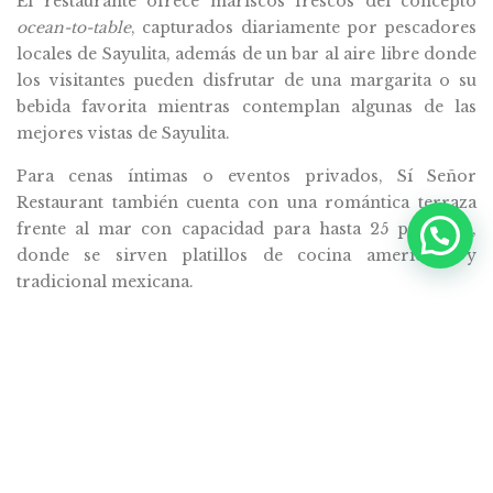
El restaurante ofrece mariscos frescos del concepto
ocean-to-table
, capturados diariamente por pescadores
locales de Sayulita, además de un bar al aire libre donde
los visitantes pueden disfrutar de una margarita o su
bebida favorita mientras contemplan algunas de las
mejores vistas de Sayulita.
Para cenas íntimas o eventos privados, Sí Señor
Restaurant también cuenta con una romántica terraza
frente al mar con capacidad para hasta 25 personas,
donde se sirven platillos de cocina americana y
tradicional mexicana.
Favor de tomar en cuenta que todas las experiencias
gastronómicas, reservaciones, pagos y cualquier asunto
relacionado con el servicio del restaurante son
responsabilidad exclusiva de Sí Señor Restaurant. Amor
Boutique Hotel no opera, administra ni garantiza los
servicios prestados por el restaurante.