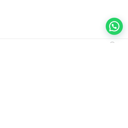
Hora de
Acerca de
Opiniones
Llámanos
Dirección
llegada
¿Por qué no hacer de Sayulita tu nuevo hogar?
Villas en venta