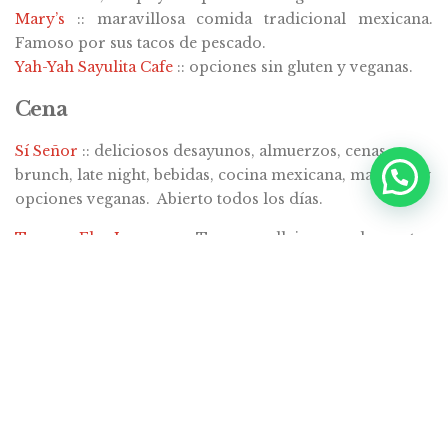
Mary’s
:: maravillosa comida tradicional mexicana.
Famoso por sus tacos de pescado.
Yah-Yah Sayulita Cafe
:: opciones sin gluten y veganas.
Cena
Sí Señor
:: deliciosos desayunos, almuerzos, cenas,
brunch, late night, bebidas, cocina mexicana, mariscos y
opciones veganas. Abierto todos los días.
Tacos El Ivan
:: Tacos callejeros al pastor
increíblemente deliciosos situados frente a Leda. Abre
~5pm
Don Pedro’s
:: cócteles, mariscos y filetes en la playa.
La Rustica
:: gourmet pizzas.
Calypso
:: un enorme menú que va desde el filete de
pollo frito, la pasta y las costillas.
Mira Vino
:: vino, pescado fresco, pizza, filetes.
Leda
:: italiano de alta gama, manteles blancos, pero