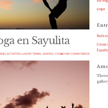
surfin
yoga
Entr
Retiro
oga en Sayulita
Cosas 
Españo
ADES
,
ACTIVITIES
,
LUXURY TRAVEL
,
SURFING
,
YOGA
NO HAY COMENTARIOS
Amo
There 
galler