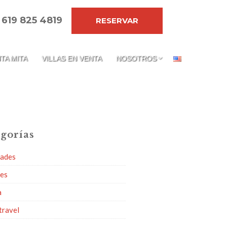
 619 825 4819
RESERVAR
TA MITA
VILLAS EN VENTA
NOSOTROS
gorías
dades
ies
a
travel