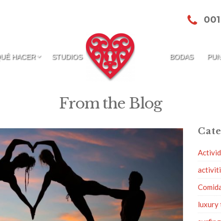
001
QUÉ HACER
STUDIOS
BODAS
PUN
From the Blog
Cate
Activi
activit
Comid
luxury 