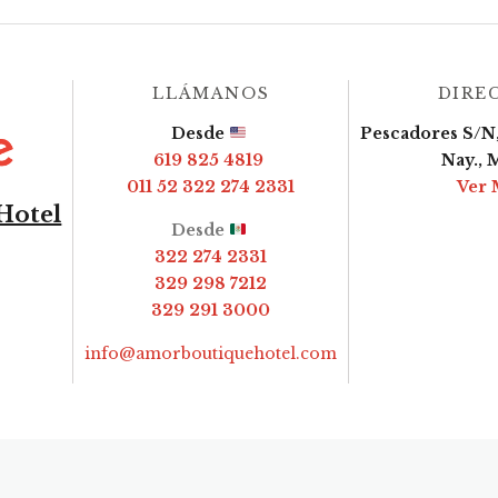
LLÁMANOS
DIRE
Desde
Pescadores S/N,
619 825 4819
Nay., 
011 52 322 274 2331
Ver 
Hotel
Desde
322 274 2331
329 298 7212
329 291 3000
info@amorboutiquehotel.com