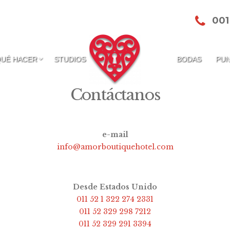
001
QUÉ HACER
STUDIOS
BODAS
PUN
Contáctanos
e-mail
info@amorboutiquehotel.com
Desde Estados Unido
011 52 1 322 274 2331
011 52 329 298 7212
011 52 329 291 3394