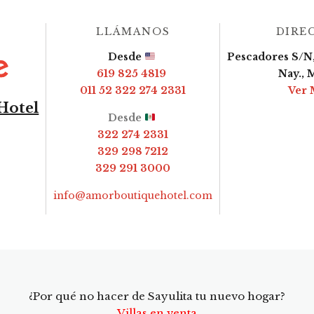
LLÁMANOS
DIRE
Desde
Pescadores S/N,
619 825 4819
Nay., 
011 52 322 274 2331
Ver 
Hotel
Desde
322 274 2331
329 298 7212
329 291 3000
info@amorboutiquehotel.com
¿Por qué no hacer de Sayulita tu nuevo hogar?
Villas en venta