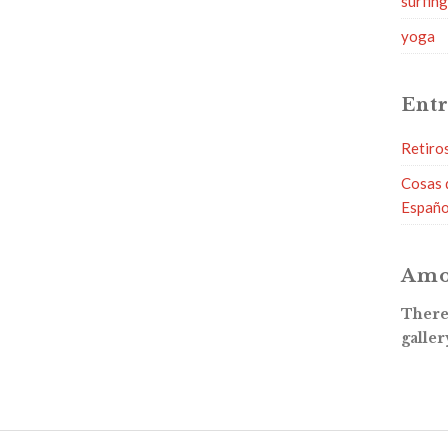
surfin
yoga
Entr
Retiro
Cosas 
Españo
Amo
There 
galler