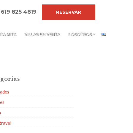
 619 825 4819
RESERVAR
TA MITA
VILLAS EN VENTA
NOSOTROS
gorías
dades
ies
a
travel