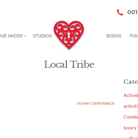
001
QUÉ HACER
STUDIOS
BODAS
PUN
Local Tribe
Cate
Activi
NO HAY COMENTARIOS
activit
Comid
luxury 