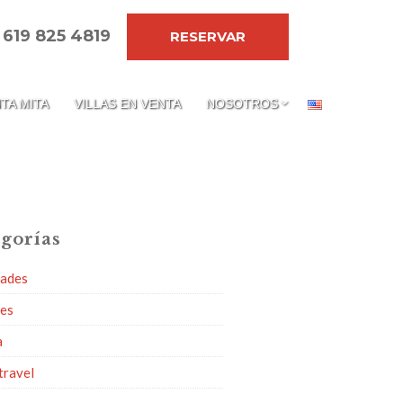
 619 825 4819
RESERVAR
TA MITA
VILLAS EN VENTA
NOSOTROS
gorías
dades
ies
a
travel