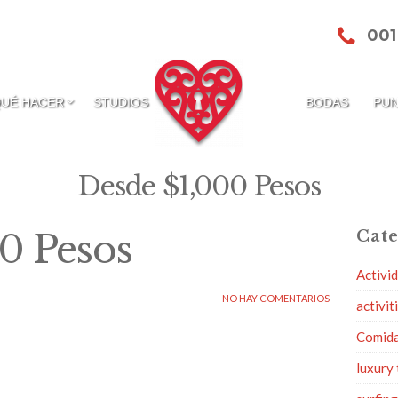
001
QUÉ HACER
STUDIOS
BODAS
PUN
Desde $1,000 Pesos
0 Pesos
Cate
Activi
NO HAY COMENTARIOS
activit
Comid
luxury 