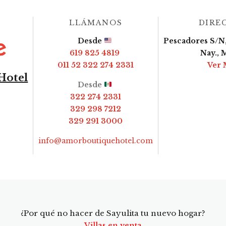
LLÁMANOS
DIRE
Desde
Pescadores S/N,
619 825 4819
Nay., 
011 52 322 274 2331
Ver 
Hotel
Desde
322 274 2331
329 298 7212
329 291 3000
info@amorboutiquehotel.com
¿Por qué no hacer de Sayulita tu nuevo hogar?
Villas en venta