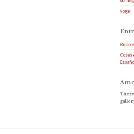
surfin
yoga
Entr
Retiro
Cosas 
Españo
Amo
There 
galler