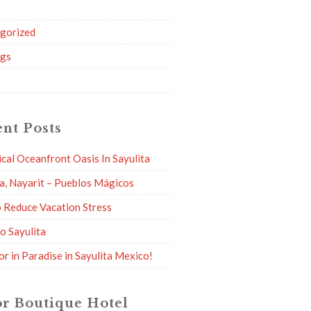
g
gorized
ngs
nt Posts
ical Oceanfront Oasis In Sayulita
ta, Nayarit – Pueblos Mágicos
 Reduce Vacation Stress
to Sayulita
or in Paradise in Sayulita Mexico!
r Boutique Hotel