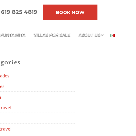
619 825 4819
BOOK NOW
PUNTA MITA
VILLAS FOR SALE
ABOUT US
gories
dades
ies
a
travel
travel