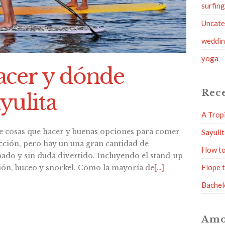
surfin
Uncate
weddi
yoga
acer y dónde
Rece
yulita
A Trop
e cosas que hacer y buenas opciones para comer
Sayuli
racción, pero hay un una gran cantidad de
How to
ado y sin duda divertido. Incluyendo el stand-up
Elope 
ión, buceo y snorkel. Como la mayoría de
[…]
Bachel
Amo