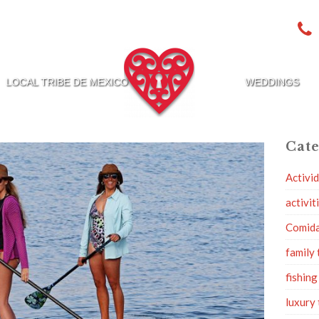
LOCAL TRIBE DE MEXICO
WEDDINGS
Cate
Activi
activit
Comid
family 
fishing
luxury 