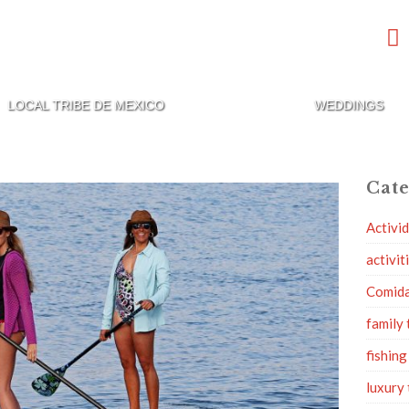
LOCAL TRIBE DE MEXICO
WEDDINGS
Cate
Activi
activit
Comid
family 
fishing
luxury 