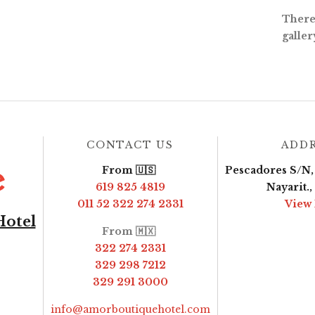
There 
galler
CONTACT US
ADD
From 🇺🇸
Pescadores S/N, 
619 825 4819
Nayarit.
011 52 322 274 2331
View
Hotel
From 🇲🇽
322 274 2331
329 298 7212
329 291 3000
info@amorboutiquehotel.com