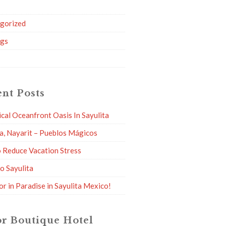
g
gorized
ngs
nt Posts
ical Oceanfront Oasis In Sayulita
ta, Nayarit – Pueblos Mágicos
 Reduce Vacation Stress
to Sayulita
or in Paradise in Sayulita Mexico!
r Boutique Hotel