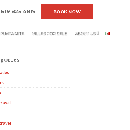
619 825 4819
BOOK NOW
PUNTA MITA
VILLAS FOR SALE
ABOUT US
gories
dades
ies
a
travel
travel