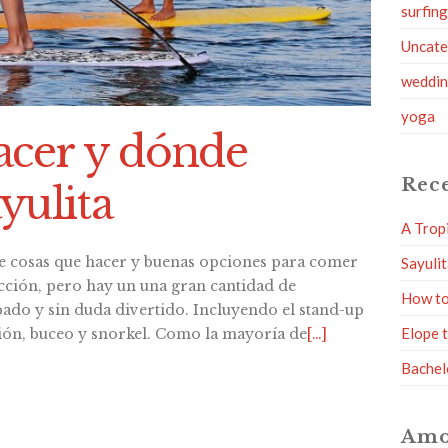
surfin
Uncate
weddi
yoga
acer y dónde
Rece
yulita
A Trop
e cosas que hacer y buenas opciones para comer
Sayuli
racción, pero hay un una gran cantidad de
How to
ado y sin duda divertido. Incluyendo el stand-up
Elope 
ión, buceo y snorkel. Como la mayoría de
[…]
Bachel
Amo