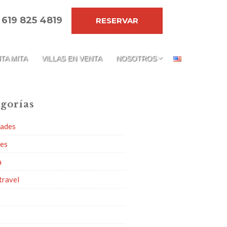
 619 825 4819
RESERVAR
TA MITA
VILLAS EN VENTA
NOSOTROS
gorías
dades
ies
a
travel
g