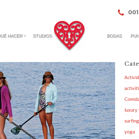
001
QUÉ HACER
STUDIOS
BODAS
PUN
Cate
Activi
activit
Comid
luxury 
surfin
yoga