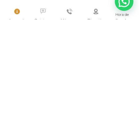
Hora de
Acerca de
Opiniones
Llámanos
Dirección
llegada
¿Por qué no hacer de Sayulita tu nuevo hogar?
Villas en venta
2026 © AMOR BOUTIQUE HOTEL