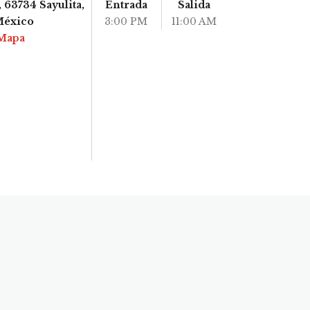
 63734 Sayulita,
Entrada
Salida
México
3:00 PM
11:00 AM
Mapa