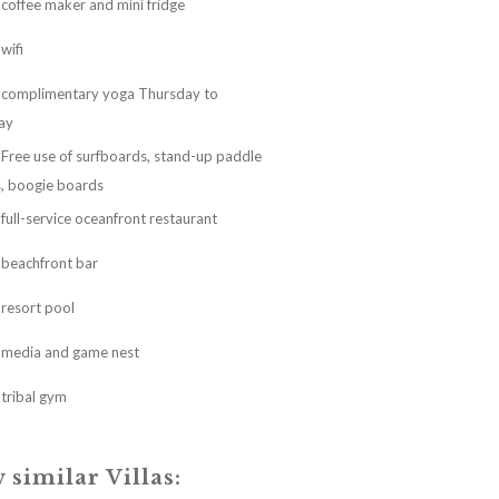
coffee maker and mini fridge
wifi
complimentary yoga Thursday to
ay
Free use of surfboards, stand-up paddle
, boogie boards
full-service oceanfront restaurant
beachfront bar
resort pool
media and game nest
tribal gym
 similar Villas: