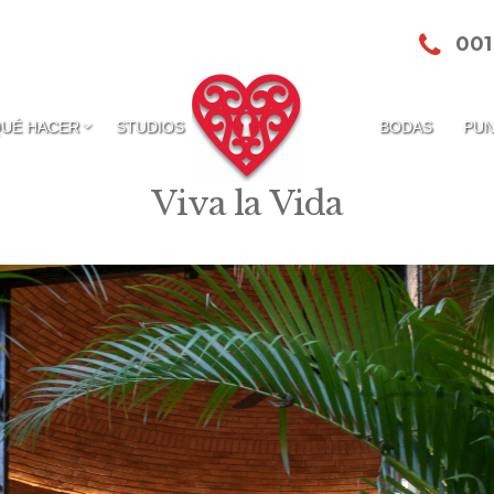
001
QUÉ HACER
STUDIOS
BODAS
PUN
Viva la Vida