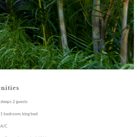
nities
sleeps 2 guests
1 bedroom; king bed
A/C