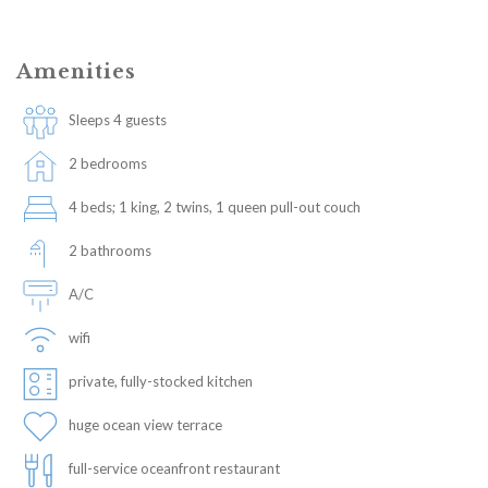
Amenities
Sleeps 4 guests
2 bedrooms
4 beds; 1 king, 2 twins, 1 queen pull-out couch
2 bathrooms
A/C
wifi
private, fully-stocked kitchen
huge ocean view terrace
full-service oceanfront restaurant