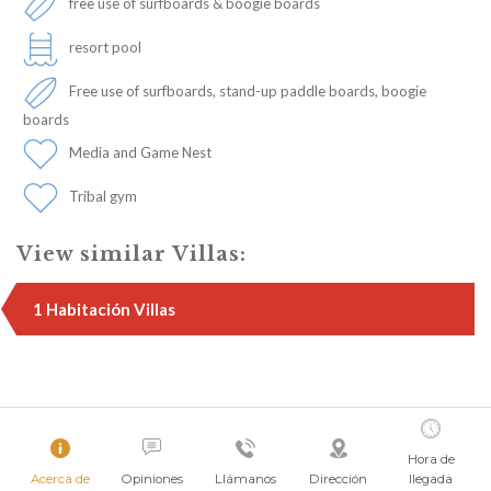
free use of surfboards & boogie boards
resort pool
Free use of surfboards, stand-up paddle boards, boogie
boards
Media and Game Nest
Tribal gym
View similar Villas:
1 Habitación Villas
Hora de
Acerca de
Opiniones
Llámanos
Dirección
llegada