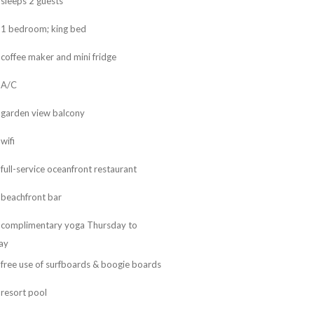
sleeps 2 guests
1 bedroom; king bed
coffee maker and mini fridge
A/C
garden view balcony
wifi
full-service oceanfront restaurant
beachfront bar
complimentary yoga Thursday to
ay
free use of surfboards & boogie boards
resort pool